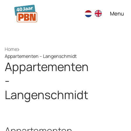
Ga naar hoofdinhoud
Menu
Home
Appartementen – Langenschmidt
Appartementen
-
Langenschmidt
Appartementen -