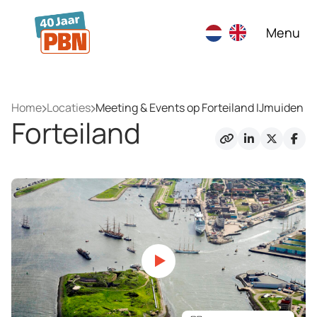
Ga naar hoofdinhoud
Menu
Home
Locaties
Meeting & Events op Forteiland IJmuiden
Forteiland