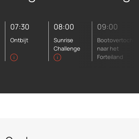
07:30
08:00
09:00
Ontbijt
Sunrise
Bootovertocht
Challenge
naar het
Forteiland