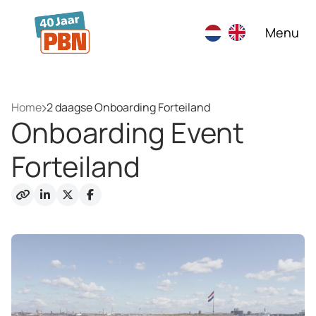
Ga naar hoofdinhoud
Menu
Home
2 daagse Onboarding Forteiland
Onboarding Event
Forteiland