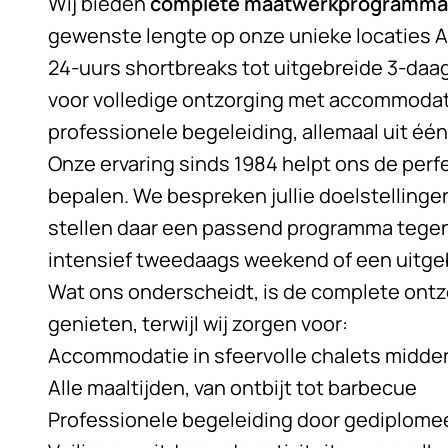
Wij bieden
complete maatwerkprogramma
gewenste lengte op onze unieke locaties Ad
24-uurs shortbreaks tot uitgebreide
3-daa
voor volledige ontzorging met accommodatie
professionele begeleiding, allemaal uit éé
Onze ervaring sinds 1984 helpt ons de perf
bepalen. We bespreken jullie doelstelling
stellen daar een passend programma tegen
intensief tweedaags weekend of een uitgeb
Wat ons onderscheidt, is de complete ontzo
genieten, terwijl wij zorgen voor:
Accommodatie in sfeervolle chalets midden
Alle maaltijden, van ontbijt tot barbecue
Professionele begeleiding door gediplome