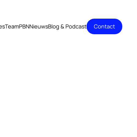
Contact
es
TeamPBN
Nieuws
Blog & Podcast