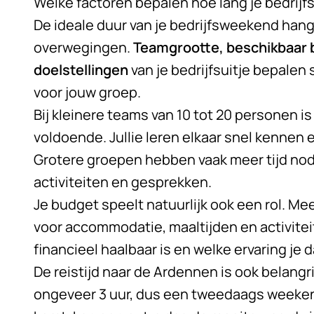
Welke factoren bepalen hoe lang je bedri
De ideale duur van je bedrijfsweekend hang
overwegingen.
Teamgrootte, beschikbaar b
doelstellingen
van je
bedrijfsuitje
bepalen s
voor jouw groep.
Bij kleinere teams van 10 tot 20 personen
voldoende. Jullie leren elkaar snel kenne
Grotere groepen hebben vaak meer tijd nod
activiteiten en gesprekken.
Je budget speelt natuurlijk ook een rol. M
voor accommodatie, maaltijden en activitei
financieel haalbaar is en welke ervaring je 
De reistijd naar de Ardennen is ook belangri
ongeveer 3 uur, dus een tweedaags weekend