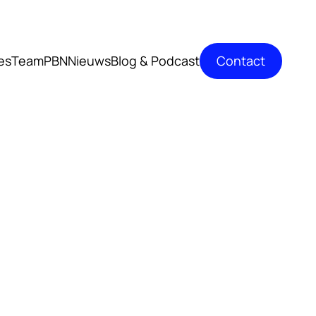
Contact
es
TeamPBN
Nieuws
Blog & Podcast