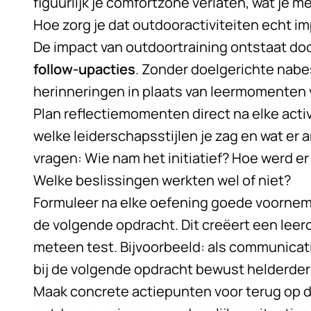
figuurlijk je comfortzone verlaten, wat je m
Hoe zorg je dat outdooractiviteiten echt i
De impact van outdoortraining ontstaat do
follow-upacties
. Zonder doelgerichte nabe
herinneringen in plaats van leermomenten 
Plan reflectiemomenten direct na elke acti
welke leiderschapsstijlen je zag en wat er
vragen: Wie nam het initiatief? Hoe werd 
Welke beslissingen werkten wel of niet?
Formuleer na elke oefening goede voorneme
de volgende opdracht. Dit creëert een leer
meteen test. Bijvoorbeeld: als communicati
bij de volgende opdracht bewust helderde
Maak concrete actiepunten voor terug op d