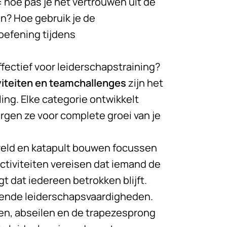
: hoe pas je het vertrouwen uit de
en? Hoe gebruik je de
oefening tijdens
fectief voor leiderschapstraining?
iteiten en teamchallenges
zijn het
ing. Elke categorie ontwikkelt
gen ze voor complete groei van je
veld en katapult bouwen focussen
tiviteiten vereisen dat iemand de
t dat iedereen betrokken blijft.
rende leiderschapsvaardigheden.
en, abseilen en de trapezesprong