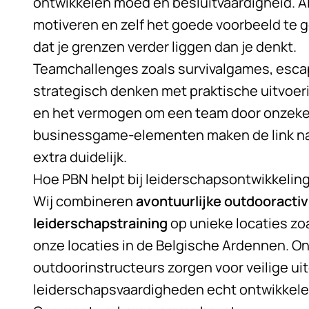
ontwikkelen moed en besluitvaardigheid. Als
motiveren en zelf het goede voorbeeld te g
dat je grenzen verder liggen dan je denkt.
Teamchallenges zoals survivalgames, esc
strategisch denken met praktische uitvoerin
en het vermogen om een team door onzekere
businessgame-elementen maken de link naa
extra duidelijk.
Hoe PBN helpt bij leiderschapsontwikkeling
Wij combineren
avontuurlijke outdooractiv
leiderschapstraining
op unieke locaties zoa
onze locaties in de Belgische Ardennen. 
outdoorinstructeurs zorgen voor veilige ui
leiderschapsvaardigheden echt ontwikkele