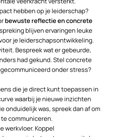
entale veerkracht versterkt.
mpact hebben op je leiderschap?
or
bewuste reflectie en concrete
spreking blijven ervaringen leuke
voor je leiderschapsontwikkeling.
viteit. Bespreek wat er gebeurde,
 anders had gekund. Stel concrete
er gecommuniceerd onder stress?
ns die je direct kunt toepassen in
curve waarbij je nieuwe inzichten
e onduidelijk was, spreek dan af om
r te communiceren.
e werkvloer. Koppel