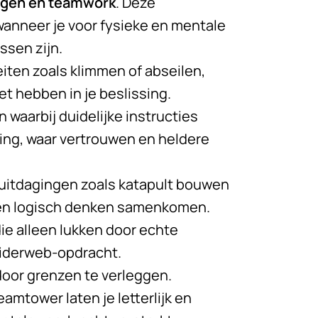
ogen en teamwork
. Deze
wanneer je voor fysieke en mentale
ssen zijn.
teiten zoals klimmen of abseilen,
t hebben in je beslissing.
waarbij duidelijke instructies
ning, waar vertrouwen en heldere
uitdagingen zoals katapult bouwen
it en logisch denken samenkomen.
die alleen lukken door echte
piderweb-opdracht.
 door grenzen te verleggen.
amtower laten je letterlijk en