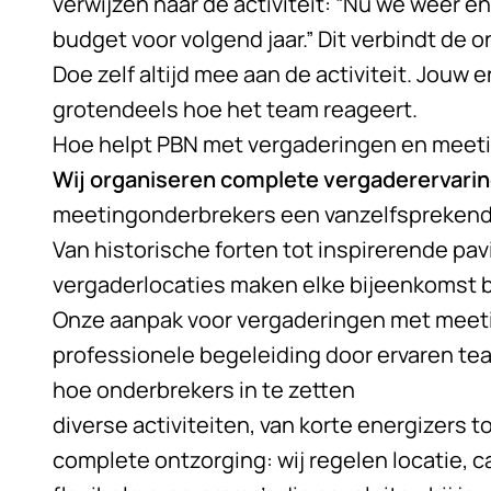
verwijzen naar de activiteit: “Nu we weer e
budget voor volgend jaar.” Dit verbindt de
Doe zelf altijd mee aan de activiteit. Jo
grotendeels hoe het team reageert.
Hoe helpt PBN met vergaderingen en meet
Wij organiseren complete vergaderervari
meetingonderbrekers een vanzelfsprekend 
Van historische forten tot inspirerende pav
vergaderlocaties maken elke bijeenkomst bi
Onze aanpak voor vergaderingen met meet
professionele begeleiding door ervaren te
hoe onderbrekers in te zetten
diverse activiteiten, van korte energizers
complete ontzorging: wij regelen locatie, c