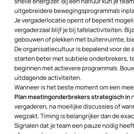
snelle energizer. Bij een halfuur kun je tea
uitgebreidere bewegingsprogramma’s inpl
Je vergaderlocatie opent of beperkt mogel
vergaderzaal blijf je bij tafelactiviteiten. B
gebouwen of plekken met buitenruimte, bie
De organisatiecultuur is bepalend voor de
starten beter met subtiele onderbrekers, t
beginnen met actievere programma’s. Bou
uitdagende activiteiten.
Wanneer is het beste moment om een meet
Plan meetingonderbrekers strategisch in
n
vergaderen, na moeilijke discussies of wan
wegzakt. Timing is belangrijker dan de exacte
Signalen dat je team een pauze nodig heeft, 