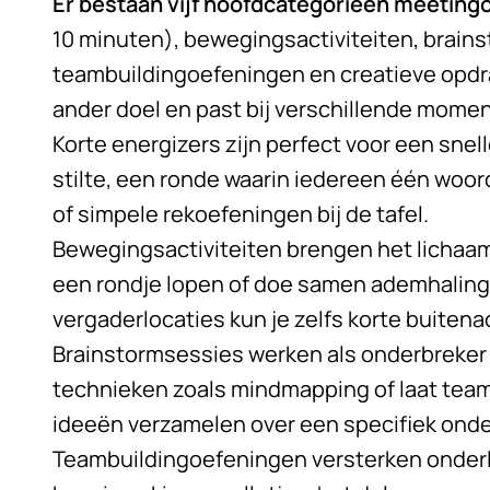
Er bestaan vijf hoofdcategorieën meeting
10 minuten), bewegingsactiviteiten, brain
teambuildingoefeningen en creatieve opdra
ander doel en past bij verschillende momen
Korte energizers zijn perfect voor een snel
stilte, een ronde waarin iedereen één woord z
of simpele rekoefeningen bij de tafel.
Bewegingsactiviteiten brengen het lichaam
een rondje lopen of doe samen ademhaling
vergaderlocaties kun je zelfs korte buitena
Brainstormsessies werken als onderbreker é
technieken zoals mindmapping of laat teams
ideeën verzamelen over een specifiek ond
Teambuildingoefeningen versterken onderli