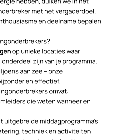
nergie hebben, duiken we in het
 onderbreker met het vergaderdoel.
uw enthousiasme en deelname bepalen
ingonderbrekers?
ngen
op unieke locaties waar
onderdeel zijn van je programma.
iljoens aan zee – onze
jzonder en effectief.
ingonderbrekers omvat:
amleiders die weten wanneer en
 tot uitgebreide middagprogramma’s
atering, techniek en activiteiten