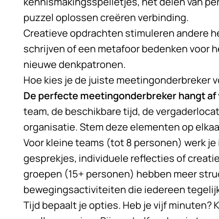
kennismakingsspelletjes, het delen van pe
puzzel oplossen creëren verbinding.
Creatieve opdrachten stimuleren andere h
schrijven of een metafoor bedenken voor h
nieuwe denkpatronen.
Hoe kies je de juiste meetingonderbreker 
De perfecte meetingonderbreker hangt af v
team, de beschikbare tijd, de vergaderlocat
organisatie. Stem deze elementen op elkaar
Voor kleine teams (tot 8 personen) werk je 
gesprekjes, individuele reflecties of crea
groepen (15+ personen) hebben meer struc
bewegingsactiviteiten die iedereen tegelij
Tijd bepaalt je opties. Heb je vijf minuten?