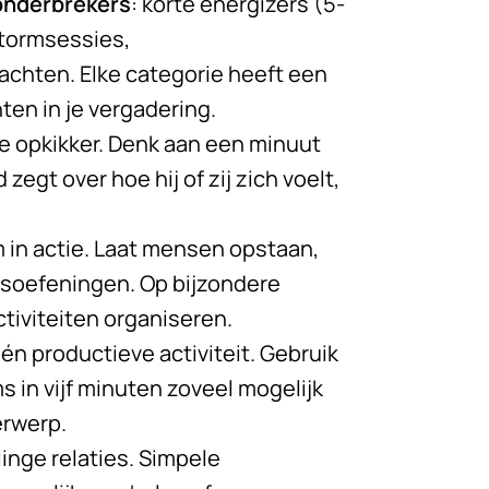
onderbrekers
: korte energizers (5-
stormsessies,
chten. Elke categorie heeft een
ten in je vergadering.
le opkikker. Denk aan een minuut
egt over hoe hij of zij zich voelt,
 in actie. Laat mensen opstaan,
soefeningen. Op bijzondere
ctiviteiten organiseren.
n productieve activiteit. Gebruik
 in vijf minuten zoveel mogelijk
erwerp.
nge relaties. Simpele