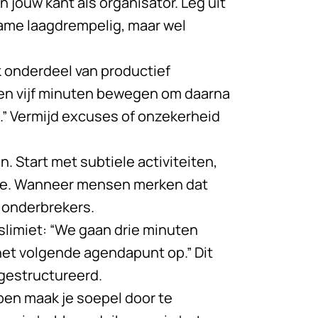
n jouw kant als organisator. Leg uit
name laagdrempelig, maar wel
k onderdeel van productief
ven vijf minuten bewegen om daarna
.” Vermijd excuses of onzekerheid
. Start met subtiele activiteiten,
ctie. Wanneer mensen merken dat
 onderbrekers.
jdslimiet: “We gaan drie minuten
het volgende agendapunt op.” Dit
 gestructureerd.
pen maak je soepel door te