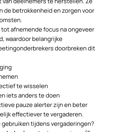
 van deelnemers te herstellen. Ze
n de betrokkenheid en zorgen voor
komsten.
 tot afnemende focus na ongeveer
d, waardoor belangrijke
eetingonderbrekers doorbreken dit
eging
e nemen
ectief te wisselen
n iets anders te doen
ieve pauze alerter zijn en beter
elijk effectiever te vergaderen.
 gebruiken tijdens vergaderingen?