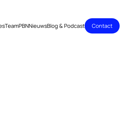
Contact
es
TeamPBN
Nieuws
Blog & Podcast