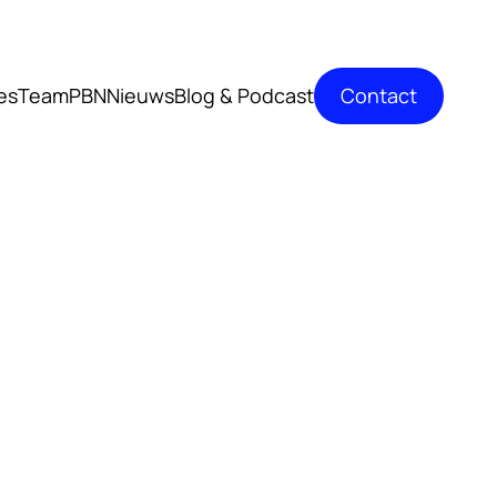
Contact
es
TeamPBN
Nieuws
Blog & Podcast