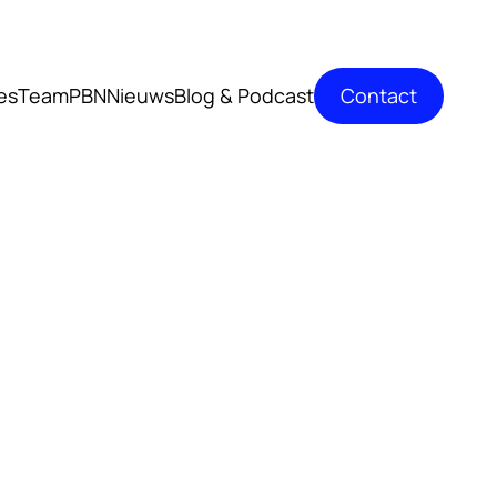
Contact
es
TeamPBN
Nieuws
Blog & Podcast