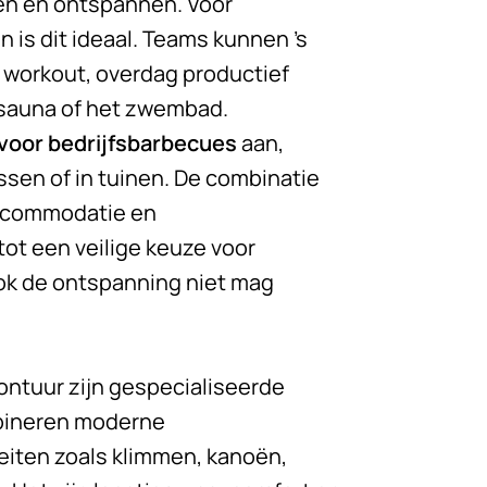
pen en ontspannen. Voor
n is dit ideaal. Teams kunnen ’s
 workout, overdag productief
 sauna of het zwembad.
 voor bedrijfsbarbecues
aan,
ssen of in tuinen. De combinatie
accommodatie en
ot een veilige keuze voor
ook de ontspanning niet mag
ontuur zijn gespecialiseerde
mbineren moderne
eiten zoals klimmen, kanoën,