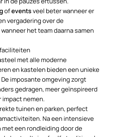
ar in de pauzes ertussen.
g
of
events
veel beter wanneer er
en vergadering over de
el wanneer het team daarna samen
aciliteiten
kasteel met alle moderne
ren en kastelen bieden een unieke
t. De imposante omgeving zorgt
nders gedragen, meer geïnspireerd
r impact nemen.
rekte tuinen en parken, perfect
mactiviteiten. Na een intensieve
met een rondleiding door de