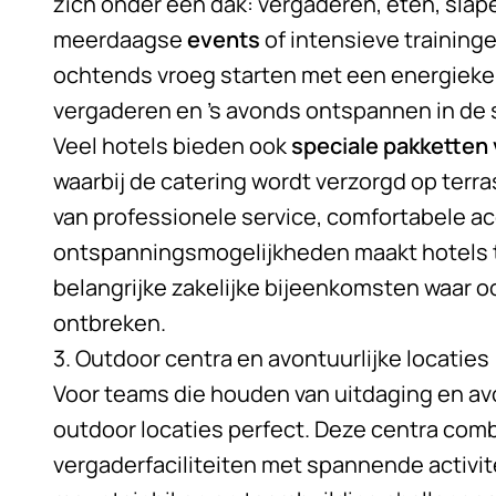
zich onder één dak: vergaderen, eten, sla
meerdaagse
events
of intensieve traininge
ochtends vroeg starten met een energieke
vergaderen en ’s avonds ontspannen in de
Veel hotels bieden ook
speciale pakketten
waarbij de catering wordt verzorgd op terra
van professionele service, comfortabele 
ontspanningsmogelijkheden maakt hotels t
belangrijke zakelijke bijeenkomsten waar 
ontbreken.
3. Outdoor centra en avontuurlijke locaties
Voor teams die houden van uitdaging en av
outdoor locaties perfect. Deze centra co
vergaderfaciliteiten met spannende activit