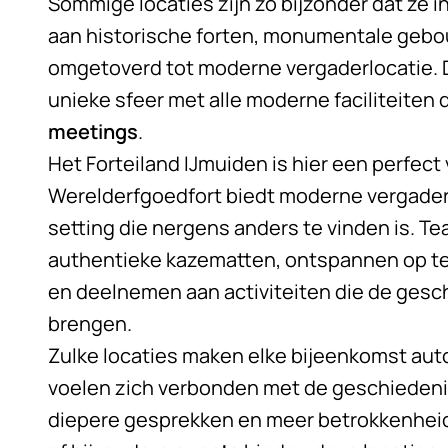
Sommige locaties zijn zo bijzonder dat ze i
aan historische forten, monumentale gebou
omgetoverd tot moderne vergaderlocatie.
unieke sfeer met alle moderne faciliteiten 
meetings
.
Het Forteiland IJmuiden is hier een perfec
Werelderfgoedfort biedt moderne vergaderfa
setting die nergens anders te vinden is. T
authentieke kazematten, ontspannen op ter
en deelnemen aan activiteiten die de gesch
brengen.
Zulke locaties maken elke bijeenkomst a
voelen zich verbonden met de geschiedenis
diepere gesprekken en meer betrokkenheid.