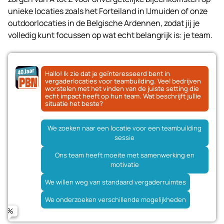
unieke locaties zoals het Forteiland in IJmuiden of onze
outdoorlocaties in de Belgische Ardennen, zodat jij je
volledig kunt focussen op wat echt belangrijk is: je team.
Hallo! Ik zie dat je geïnteresseerd bent in
vergaderlocaties voor teambuilding. Veel bedrijven
worstelen met het vinden van de juiste setting die
echt impact heeft op hun team. Wat beschrijft jullie
situatie het beste?
We zoeken naar een locatie voor een teambuilding
sessie
Avontuurlijke outdoor teamtraining
Ons team heeft moeite met samenwerking en
Naam
motivatie
Combinatie van vergaderen en teamactiviteiten
We willen weg van standaard vergaderruimtes
Inspirerende locatie voor brainstormsessies
E-mailadres
We onderzoeken verschillende mogelijkheden
Volledig verzorgd teambuilding programma
Telefoonnummer (optioneel)