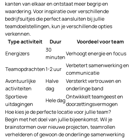
kanten van elkaar en ontstaat meer begrip en
waardering. Voor inspiratie over verschillende
bedrijfsuitjes
die perfect aansluiten bij jullie
teamdoelstellingen, kun je verschillende opties
verkennen.
Type activiteit
Duur
Voordeel voor team
30
Energizers
Verhoogt energie en focus
minuten
Verbetert samenwerking en
Teamopdrachten
1-2 uur
communicatie
Avontuurlijke
Halve
Versterkt vertrouwen en
activiteiten
dag
onderlinge band
Sportieve
Ontwikkelt teamgeest en
Hele dag
uitdagingen
doorzettingsvermogen
Hoe kies je de perfecte locatie voor jullie team?
Begin met het doel van jullie bijeenkomst. Wil je
brainstormen over nieuwe projecten, teamrollen
verhelderen of gewoon de onderlinge samenwerking