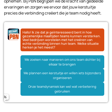
opnemen. Bij PBN begrijpen we de kracht van gedeelde
ervaringen en zorgen we ervoor dat jouw kerstuitje
precies die verbinding creëert die je team nodig heeft.
Hallo! Ik zie dat je geïnteresseerd bent in hoe
gezamenlijke maaltijden teams kunnen versterken.
Veel bedrijven worstelen met het creëren van
echte verbinding binnen hun team. Welke situatie
herken je het meest?
We zoeken naar manieren om ons team dichter bij
elkaar te brengen
Een ervaring die ons team echt samenbrengt
Iedereen moet zich welkom en betrokken voelen
Naam
We plannen een kerstuitje en willen iets bijzonders
Iets wat de samenwerking op lange termijn verbetert
We willen iets unieks dat iedereen zich herinnert
organiseren
Een combinatie van fun én teambuilding
Het moet zowel leuk als verbindend zijn
Onze teamdynamiek kan wel wat verbetering
E-mailadres
gebruiken
Telefoonnummer (optioneel)