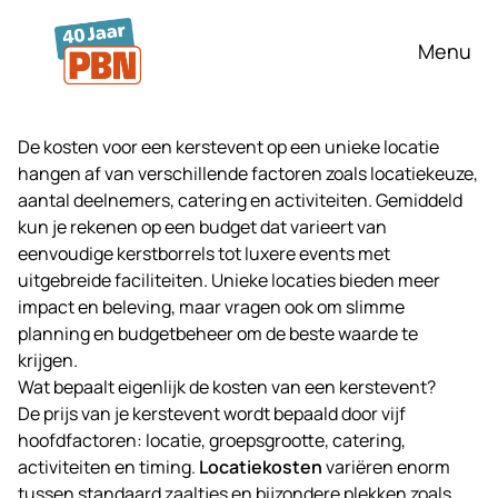
Ga naar hoofdinhoud
Menu
De kosten voor een kerstevent op een unieke locatie
hangen af van verschillende factoren zoals locatiekeuze,
aantal deelnemers, catering en activiteiten. Gemiddeld
kun je rekenen op een budget dat varieert van
eenvoudige kerstborrels tot luxere events met
uitgebreide faciliteiten. Unieke locaties bieden meer
impact en beleving, maar vragen ook om slimme
planning en budgetbeheer om de beste waarde te
krijgen.
Wat bepaalt eigenlijk de kosten van een kerstevent?
De prijs van je kerstevent wordt bepaald door vijf
hoofdfactoren: locatie, groepsgrootte, catering,
activiteiten en timing.
Locatiekosten
variëren enorm
tussen standaard zaaltjes en bijzondere plekken zoals