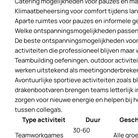
Catering mogelijkheden voor pauzes en ma
Klimaatbeheersing voor comfort tijdens la
Aparte ruimtes voor pauzes en informele 
Welke ontspanningsmogelijkheden passen he
De beste ontspanningsmogelijkheden voo
activiteiten die professioneel blijven maar 
Teambuilding oefeningen, outdoor activite
werken uitstekend als meetingonderbreker
Avontuurlijke sportieve activiteiten zoals b
drakenbootvaren brengen teams letterlijk i
zorgen voor nieuwe energie en helpen bij 
tussen collega’s.
Type activiteit
Duur
Gesch
30-60
Teamworkgames
Alle gro