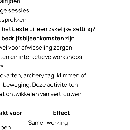
altijden
nge sessies
gesprekken
t beste bij een zakelijke setting?
r
bedrijfsbijeenkomsten
zijn
wel voor afwisseling zorgen.
iten en interactieve workshops
s.
lokarten, archery tag, klimmen of
n beweging. Deze activiteiten
het ontwikkelen van vertrouwen
ikt voor
Effect
Samenwerking
epen