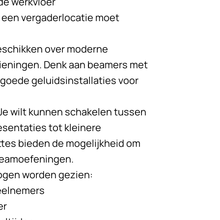
de werkvloer
e een vergaderlocatie moet
schikken over moderne
rzieningen. Denk aan beamers met
n goede geluidsinstallaties voor
k. Je wilt kunnen schakelen tussen
esentaties tot kleinere
ttes bieden de mogelijkheid om
 teamoefeningen.
mogen worden gezien:
deelnemers
er