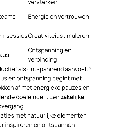
versterken
 teams
Energie en vertrouwen
ormsessies
Creativiteit stimuleren
Ontspanning en
eaus
verbinding
oductief als ontspannend aanvoelt?
ocus en ontspanning begint met
okken af met energieke pauzes en
llende doeleinden. Een
zakelijke
 overgang.
caties met natuurlijke elementen
uur inspireren en ontspannen