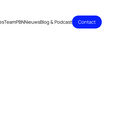
Contact
es
TeamPBN
Nieuws
Blog & Podcast