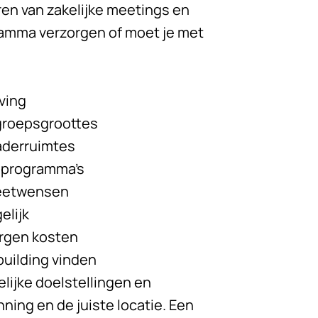
ren van zakelijke meetings en
gramma verzorgen of moet je met
ving
 groepsgroottes
aderruimtes
n programma’s
dieetwensen
elijk
orgen kosten
building vinden
lijke doelstellingen en
ning en de juiste locatie. Een