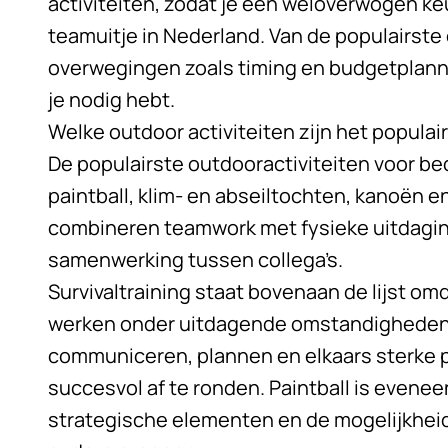
activiteiten, zodat je een weloverwogen k
teamuitje in Nederland. Van de populairste 
overwegingen zoals timing en budgetplanning
je nodig hebt.
Welke outdoor activiteiten zijn het populairs
De populairste outdooractiviteiten voor bedri
paintball, klim- en abseiltochten, kanoën e
combineren teamwork met fysieke uitdagin
samenwerking tussen collega’s.
Survivaltraining staat bovenaan de lijst o
werken onder uitdagende omstandighede
communiceren, plannen en elkaars sterke
succesvol af te ronden. Paintball is evene
strategische elementen en de mogelijkhei