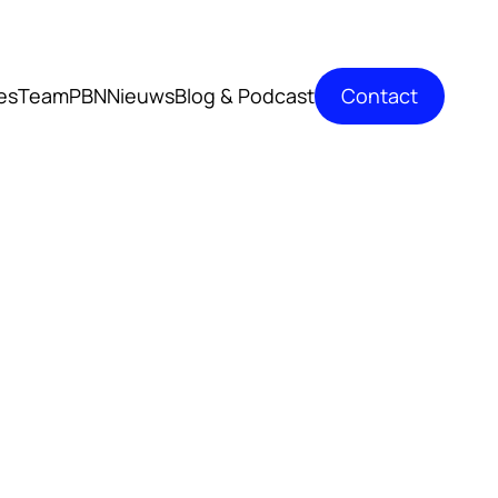
Contact
es
TeamPBN
Nieuws
Blog & Podcast