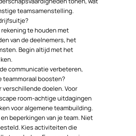
leiderschapsvaardigheden tonen, wat
mstige teamsamenstelling.
rijfsuitje?
oor rekening te houden met
den van de deelnemers, het
ten. Begin altijd met het
iken.
je de communicatie verbeteren,
e teammoraal boosten?
or verschillende doelen. Voor
escape room-achtige uitdagingen
werken voor algemene teambuilding.
 en beperkingen van je team. Niet
esteld. Kies activiteiten die