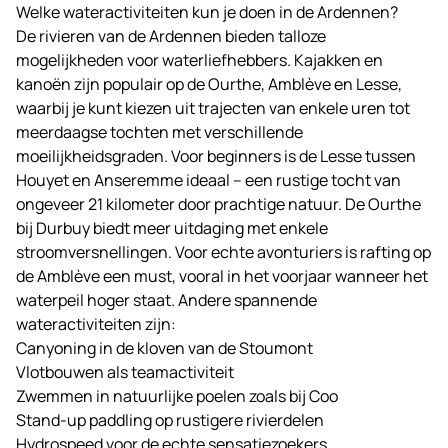
Welke wateractiviteiten kun je doen in de Ardennen?
De rivieren van de Ardennen bieden talloze
mogelijkheden voor waterliefhebbers. Kajakken en
kanoën zijn populair op de Ourthe, Amblève en Lesse,
waarbij je kunt kiezen uit trajecten van enkele uren tot
meerdaagse tochten met verschillende
moeilijkheidsgraden. Voor beginners is de Lesse tussen
Houyet en Anseremme ideaal – een rustige tocht van
ongeveer 21 kilometer door prachtige natuur. De Ourthe
bij Durbuy biedt meer uitdaging met enkele
stroomversnellingen. Voor echte avonturiers is rafting op
de Amblève een must, vooral in het voorjaar wanneer het
waterpeil hoger staat. Andere spannende
wateractiviteiten zijn:
Canyoning in de kloven van de Stoumont
Vlotbouwen als teamactiviteit
Zwemmen in natuurlijke poelen zoals bij Coo
Stand-up paddling op rustigere rivierdelen
Hydrospeed voor de echte sensatiezoekers