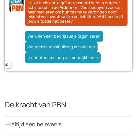
Hallo! Ik zie dat je geïnteresseerd bent in outdoor
activiteiten in de Ardennen. Veel bedrijven zoeken
naar manieren om hun teams te verbinden door
middel van avontuurlijke activiteiten. Wat beschrijft
jouw situatie het beste?
We willen een bedrijfsuitje organiseren
Binnen 3 maanden
Later dit jaar
Naam
We zoeken teambuilding activiteiten
Voorbeelden van activiteiten voor mijn groepsgrootte
Nog geen concrete planning
Ik oriënteer me nog op mogelijkheden
Informatie over locaties en faciliteiten
E-mailadres
Advies over wat past bij mijn team
Telefoonnummer (optioneel)
De kracht van PBN
Verstuur aanvraag
Altijd een belevenis