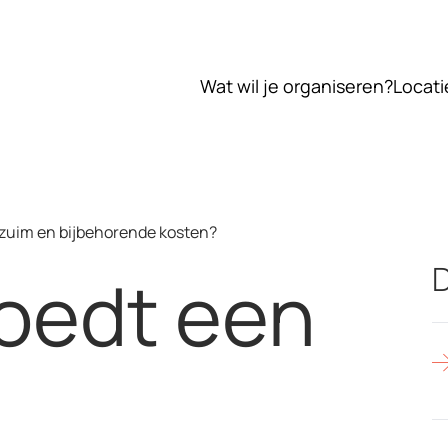
Wat wil je organiseren?
Locati
erzuim en bijbehorende kosten?
D
oedt een