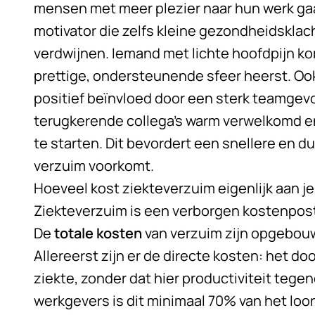
mensen met meer plezier naar hun werk gaan
motivator die zelfs kleine gezondheidskla
verdwijnen. Iemand met lichte hoofdpijn ko
prettige, ondersteunende sfeer heerst. Oo
positief beïnvloed door een sterk teamgev
terugkerende collega’s warm verwelkomd en
te starten. Dit bevordert een snellere en d
verzuim voorkomt.
Hoeveel kost ziekteverzuim eigenlijk aan je
Ziekteverzuim is een verborgen kostenpost
De
totale kosten
van verzuim zijn opgebou
Allereerst zijn er de directe kosten: het do
ziekte, zonder dat hier productiviteit tege
werkgevers is dit minimaal 70% van het loo