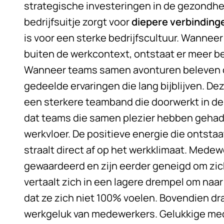
strategische investeringen in de gezondhei
bedrijfsuitje zorgt voor
diepere verbinding
is voor een sterke bedrijfscultuur. Wannee
buiten de werkcontext, ontstaat er meer be
Wanneer teams samen avonturen beleven of
gedeelde ervaringen die lang bijblijven. De
een sterkere teamband die doorwerkt in de
dat teams die samen plezier hebben gehad
werkvloer. De positieve energie die ontstaa
straalt direct af op het werkklimaat. Mede
gewaardeerd en zijn eerder geneigd om zich i
vertaalt zich in een lagere drempel om naa
dat ze zich niet 100% voelen. Bovendien dra
werkgeluk van medewerkers. Gelukkige mede