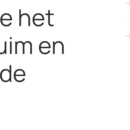
je het
uim en
nde