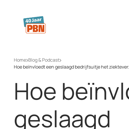
Ga naar hoofdinhoud
Home
Blog & Podcast
Hoe beïnvloedt een geslaagd bedrijfsuitje het ziektev
Hoe beïnvl
geslaagd