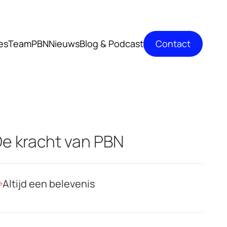
Contact
es
TeamPBN
Nieuws
Blog & Podcast
e kracht van PBN
Altijd een belevenis