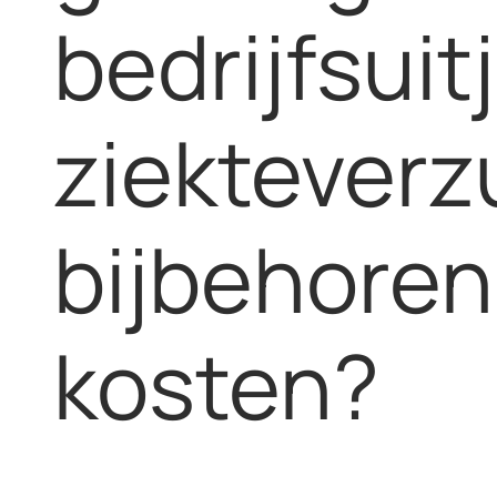
bedrijfsuit
ziekteverz
bijbehore
kosten?