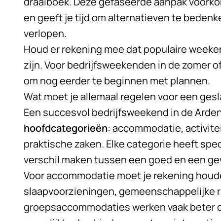
draaiboek. Deze gefaseerde aanpak voorkom
en geeft je tijd om alternatieven te bedenk
verlopen.
Houd er rekening mee dat populaire weeke
zijn. Voor bedrijfsweekenden in de zomer o
om nog eerder te beginnen met plannen.
Wat moet je allemaal regelen voor een ges
Een succesvol bedrijfsweekend in de Arde
hoofdcategorieën
: accommodatie, activitei
praktische zaken. Elke categorie heeft spe
verschil maken tussen een goed en een g
Voor accommodatie moet je rekening houd
slaapvoorzieningen, gemeenschappelijke rui
groepsaccommodaties werken vaak beter d