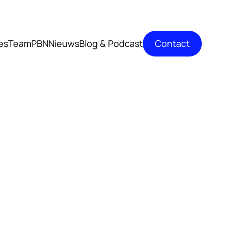
Contact
es
TeamPBN
Nieuws
Blog & Podcast