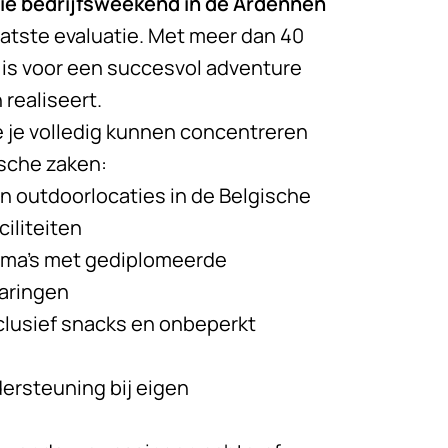
lie bedrijfsweekend in de Ardennen
aatste evaluatie. Met meer dan 40
g is voor een succesvol
adventure
 realiseert.
ie je volledig kunnen concentreren
ische zaken:
n outdoorlocaties in de Belgische
iliteiten
a’s met gediplomeerde
varingen
inclusief snacks en onbeperkt
dersteuning bij eigen