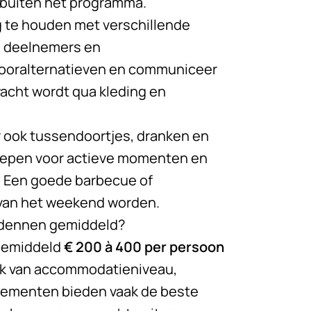
 buiten het programma.
ing te houden met verschillende
n deelnemers en
dooralternatieven en communiceer
wacht wordt qua kleding en
r ook tussendoortjes, dranken en
repen voor actieve momenten en
n. Een goede barbecue of
 van het weekend worden.
rdennen gemiddeld?
 gemiddeld
€ 200 à 400 per persoon
jk van accommodatieniveau,
angementen bieden vaak de beste