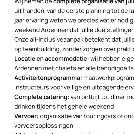
Wij nemen de
complete organisatie van jul
uit handen, van de eerste planning tot de l
jaar ervaring weten we precies wat er nodi
weekend Ardennen
dat jullie doelstellingen
Onze all-inclusiveaanpak betekent dat jull
op teambuilding, zonder zorgen over prakt
Locatie en accommodatie:
wij hebben eige
Ardennen met chalets en alle benodigde fac
Activiteitenprogramma:
maatwerkprogramm
instructeurs voor veilige en uitdagende er
Complete catering:
van ontbijt tot diner, 
drinken tijdens het gehele weekend
Vervoer:
organisatie van touringcars of on
vervoersoplossingen