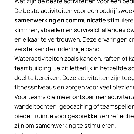
Wat zijn de beste activiteiten voor een be
De beste activiteiten voor een bedrijfswee
samenwerking en communicatie
stimuleren
klimmen, abseilen en survivalchallenges 
en elkaar te vertrouwen. Deze ervaringen c
versterken de onderlinge band.
Wateractiviteiten zoals kanoën, raften of ka
teambuilding. Je zit letterlijk in hetzelfd
doel te bereiken. Deze activiteiten zijn toe
fitnessniveaus en zorgen voor veel plezier 
Voor teams die meer ontspannen activiteite
wandeltochten, geocaching of teamspellen i
bieden ruimte voor gesprekken en reflectie
zijn om samenwerking te stimuleren.