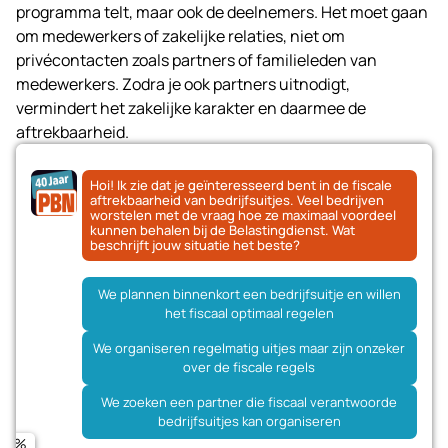
programma telt, maar ook de deelnemers. Het moet gaan
om medewerkers of zakelijke relaties, niet om
privécontacten zoals partners of familieleden van
medewerkers. Zodra je ook partners uitnodigt,
vermindert het zakelijke karakter en daarmee de
aftrekbaarheid.
Hoi! Ik zie dat je geïnteresseerd bent in de fiscale
aftrekbaarheid van bedrijfsuitjes. Veel bedrijven
worstelen met de vraag hoe ze maximaal voordeel
kunnen behalen bij de Belastingdienst. Wat
beschrijft jouw situatie het beste?
We plannen binnenkort een bedrijfsuitje en willen
het fiscaal optimaal regelen
Een uitje dat gegarandeerd voldoet aan alle fiscale
eisen
We organiseren regelmatig uitjes maar zijn onzeker
Naam
over de fiscale regels
Advies over hoe we onze huidige uitjes fiscaal kunnen
optimaliseren
We zoeken een partner die fiscaal verantwoorde
E-mailadres
bedrijfsuitjes kan organiseren
Complete ontzorging: van planning tot fiscale
documentatie