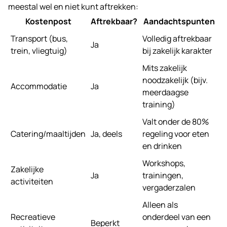
meestal wel en niet kunt aftrekken:
Kostenpost
Aftrekbaar?
Aandachtspunten
Transport (bus,
Volledig aftrekbaar
Ja
trein, vliegtuig)
bij zakelijk karakter
Mits zakelijk
noodzakelijk (bijv.
Accommodatie
Ja
meerdaagse
training)
Valt onder de 80%
Catering/maaltijden
Ja, deels
regeling voor eten
en drinken
Workshops,
Zakelijke
Ja
trainingen,
activiteiten
vergaderzalen
Alleen als
Recreatieve
onderdeel van een
Beperkt