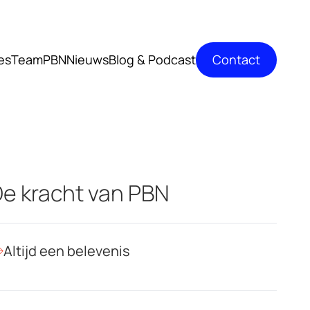
Contact
es
TeamPBN
Nieuws
Blog & Podcast
e kracht van PBN
Altijd een belevenis