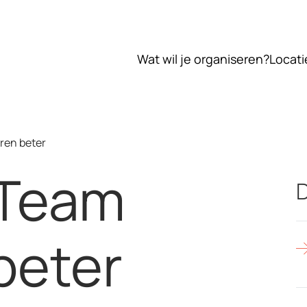
Wat wil je organiseren?
Locati
ren beter
 Team
D
beter