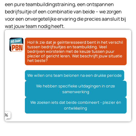
een pure teambuildingstraining, een ontspannen
bedrijfsuitje of een combinatie van beide – we zorgen
voor een onvergetelijke ervaring die precies aansluit bij
wat jouw team nodig heeft.
Hoi! Ik zie dat je geïnteresseerd bent in het verschil
tussen bedrijfsuitjes en teambuilding. Veel
bedrijven worstelen met de keuze tussen puur
plezier of gericht leren. Wat beschrijft jouw situatie
het beste?
Binnen 2-4 weken - we willen snel iets plannen
We willen ons team belonen na een drukke periode
Een bestaand team dat beter wil samenwerken
Over 1-3 maanden - we hebben tijd om te plannen
We hebben specifieke uitdagingen in onze
Naam
samenwerking
Een nieuw team dat elkaar moet leren kennen
Nog geen concrete timing - we oriënteren eerst
We zoeken iets dat beide combineert - plezier én
Een gemengd team met nieuwe en ervaren collega's
ontwikkeling
E-mailadres
Telefoonnummer (optioneel)