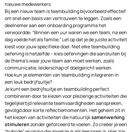
nieuwe medewerkers
Bij een nieuw team is teambuilding bijvoorbeeld effectief
om snel een basis van vertrouwen te leggen. Zoals een
deelnemer aan een onboarding programma het
verwoordde: “Binnen een uur waren we een team, na een
dag voelde het als familie.” Let op dat je de juiste activiteit
kiest voor jouw specifieke doel. Niet elke teambuilding
oefening is hetzelfde – kies oefeningen die aansluiten bij
de thema’s waar jouw team aan moet werken, zoals
communicatie, leiderschap of doelgericht werken.
Hoe kun je elementen van teambuilding integreren in
een leuk bedrijfsuitje?
Je kunt een bedrijfsuitje en teambuilding perfect
combineren door te kiezen voor plezierige activiteiten die
tegelijkertijd relevante teamvaardigheden aanspreken,
gevolgd door korte reflectiemomenten. Het geheim zit in
het kiezen van activiteiten die natuurlijk
samenwerking
stimuleren
zonder geforceerd te voelen. Zo creëer je een
“hybride” ervaring die zowel leuk als leerzaam is. Hier zijn