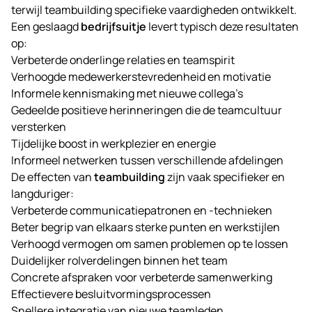
terwijl teambuilding specifieke vaardigheden ontwikkelt.
Een geslaagd
bedrijfsuitje
levert typisch deze resultaten
op:
Verbeterde onderlinge relaties en teamspirit
Verhoogde medewerkerstevredenheid en motivatie
Informele kennismaking met nieuwe collega’s
Gedeelde positieve herinneringen die de teamcultuur
versterken
Tijdelijke boost in werkplezier en energie
Informeel netwerken tussen verschillende afdelingen
De effecten van
teambuilding
zijn vaak specifieker en
langduriger:
Verbeterde communicatiepatronen en -technieken
Beter begrip van elkaars sterke punten en werkstijlen
Verhoogd vermogen om samen problemen op te lossen
Duidelijker rolverdelingen binnen het team
Concrete afspraken voor verbeterde samenwerking
Effectievere besluitvormingsprocessen
Snellere integratie van nieuwe teamleden