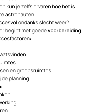
 en kun je zelfs ervaren hoe het is
te astronauten.
uccesvol ondanks slecht weer?
eer begint met goede
voorbereiding
uccesfactoren:
plaatsvinden
ruimtes
sen en groepsruimtes
 de planning
n:
nken
werking
eren