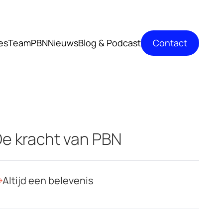
Contact
es
TeamPBN
Nieuws
Blog & Podcast
e kracht van PBN
Altijd een belevenis