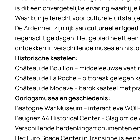
is dit een onvergetelijke ervaring waarbij j
Waar kun je terecht voor culturele uitstapj
De Ardennen zijn rijk aan
cultureel erfgoed
regenachtige dagen. Het gebied heeft een
ontdekken in verschillende musea en histor
Historische kastelen:
Château de Bouillon – middeleeuwse vesti
Château de La Roche – pittoresk gelegen k
Château de Modave – barok kasteel met pr
Oorlogsmusea en geschiedenis:
Bastogne War Museum – interactieve WOII-
Baugnez 44 Historical Center – Slag om d
Verschillende herdenkingsmonumenten en
Het Euro Space Center in Transinne is een 