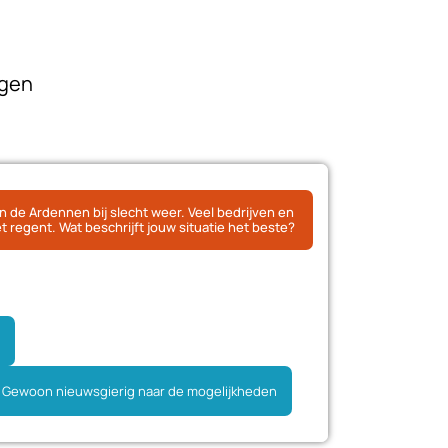
ngen
 in de Ardennen bij slecht weer. Veel bedrijven en
 regent. Wat beschrijft jouw situatie het beste?
n de planningsfase
Willen eerst meer informatie
Gewoon nieuwsgierig naar de mogelijkheden