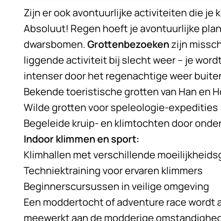
Telefoonnummer (optioneel)
Zijn er ook avontuurlijke activiteiten die je
Absoluut! Regen hoeft je avontuurlijke pla
dwarsbomen.
Grottenbezoeken
zijn missc
liggende activiteit bij slecht weer – je word
Ja, verbind me door!
intenser door het regenachtige weer buite
Bekende toeristische grotten van Han en H
Wilde grotten voor speleologie-expedities
Begeleide kruip- en klimtochten door ond
Indoor klimmen en sport:
Klimhallen met verschillende moeilijkheid
Techniektraining voor ervaren klimmers
Beginnerscursussen in veilige omgeving
Een moddertocht of adventure race wordt a
meewerkt aan de modderige omstandighede