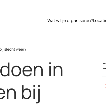
Wat wil je organiseren?
Locati
bij slecht weer?
 doen in
D
n bij