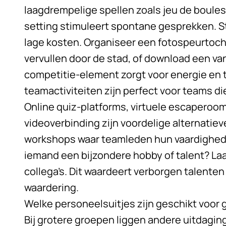
laagdrempelige spellen zoals jeu de boule
setting stimuleert spontane gesprekken. 
lage kosten. Organiseer een fotospeurtoc
vervullen door de stad, of download een va
competitie-element zorgt voor energie en t
teamactiviteiten zijn perfect voor teams di
Online quiz-platforms, virtuele escaperoo
videoverbinding zijn voordelige alternatiev
workshops waar teamleden hun vaardigheden
iemand een bijzondere hobby of talent? L
collega’s. Dit waardeert verborgen talente
waardering.
Welke personeelsuitjes zijn geschikt voor
Bij grotere groepen liggen andere uitdaging