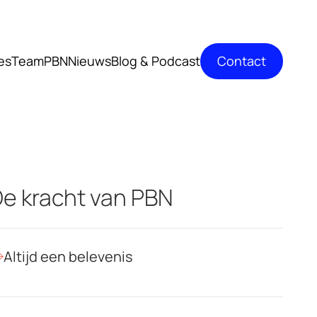
Contact
es
TeamPBN
Nieuws
Blog & Podcast
e kracht van PBN
Altijd een belevenis