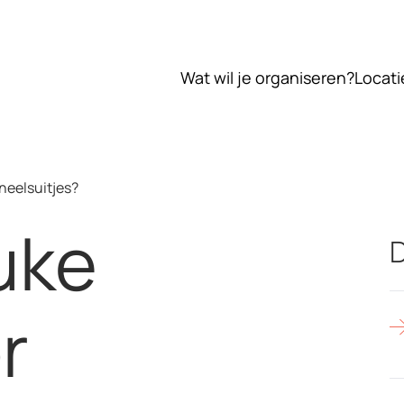
Wat wil je organiseren?
Locati
neelsuitjes?
uke
D
r